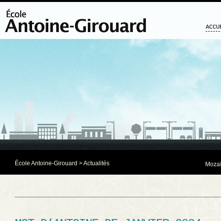
ACCU
École Antoine-Girouard
>
Actualités
Mozaï