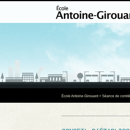
École Antoine-Girouard
>
Séance de comit