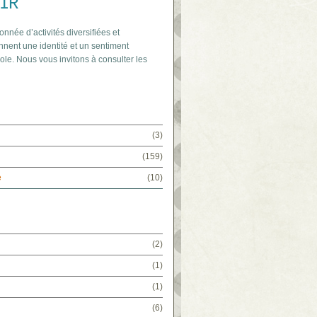
IR
onnée d’activités diversifiées et
nnent une identité et un sentiment
ole. Nous vous invitons à consulter les
(3)
(159)
e
(10)
(2)
(1)
(1)
(6)