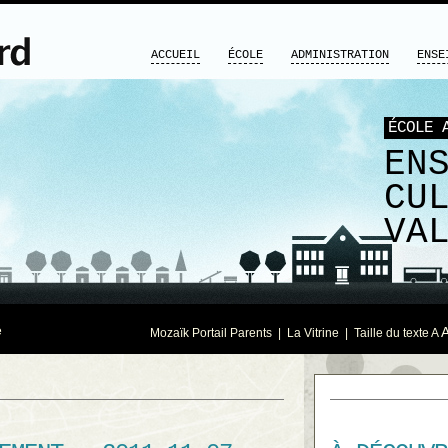
ACCUEIL
ÉCOLE
ADMINISTRATION
ENSE
ÉCOLE 
EN
CU
VA
é
Mozaïk Portail Parents
|
La Vitrine
| Taille du texte
A