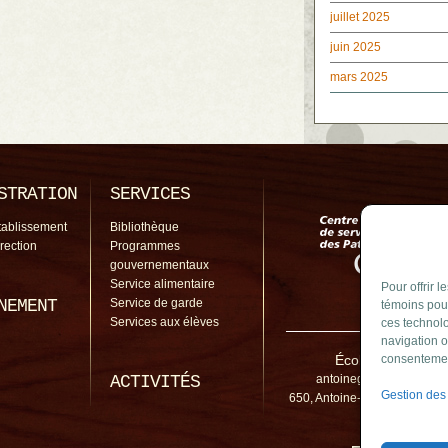
juillet 2025
juin 2025
mars 2025
STRATION
SERVICES
tablissement
Bibliothèque
irection
Programmes
gouvernementaux
Service alimentaire
Pour offrir 
NEMENT
Service de garde
témoins pour
Services aux élèves
ces technolo
navigation o
École Antoine-Gi
consentement
ACTIVITÉS
antoinegirouard@cssp.g
Gestion des
650, Antoine-Girouard, Bouch
3E5