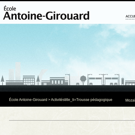
ACCU
École Antoine-Girouard
>
Activités
title_li=
Trousse pédagogique
Mozaï