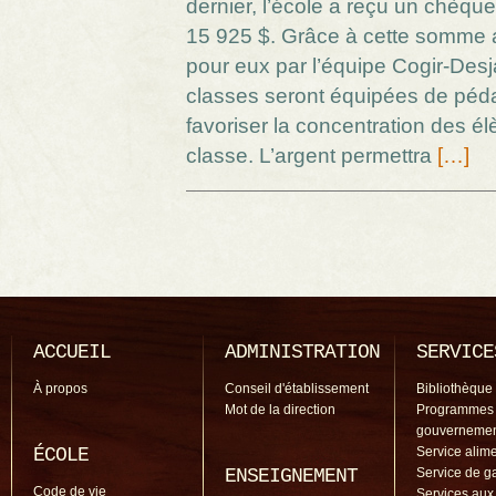
dernier, l’école a reçu un chèqu
15 925 $. Grâce à cette somme
pour eux par l’équipe Cogir-Desj
classes seront équipées de péda
favoriser la concentration des é
classe. L’argent permettra
[…]
ACCUEIL
ADMINISTRATION
SERVICE
À propos
Conseil d'établissement
Bibliothèque
Mot de la direction
Programmes
gouverneme
ÉCOLE
Service alime
ENSEIGNEMENT
Service de g
Code de vie
Services aux