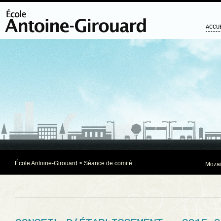
ACCU
École Antoine-Girouard
>
Séance de comité
Mozaï