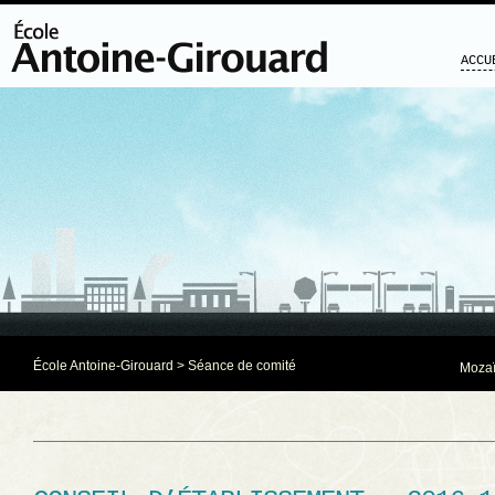
ACCU
École Antoine-Girouard
>
Séance de comité
Mozaï