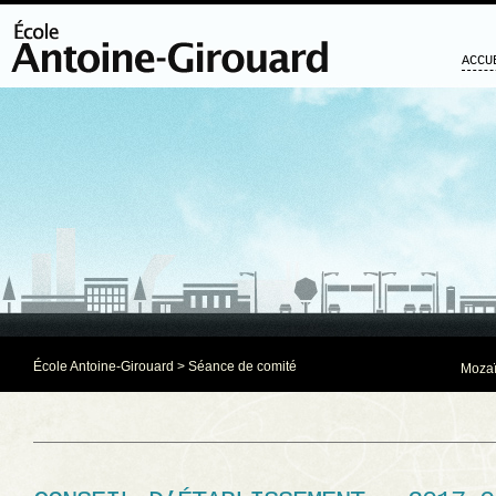
ACCU
École Antoine-Girouard
>
Séance de comité
Mozaï