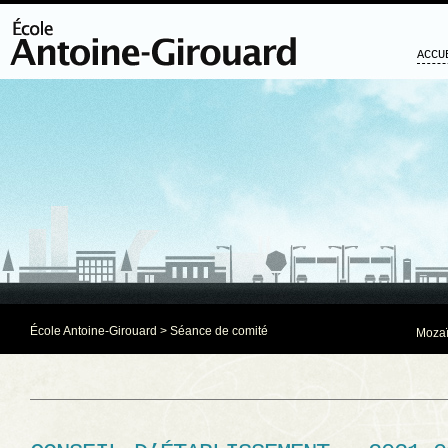
ACCU
École Antoine-Girouard
>
Séance de comité
Mozaï