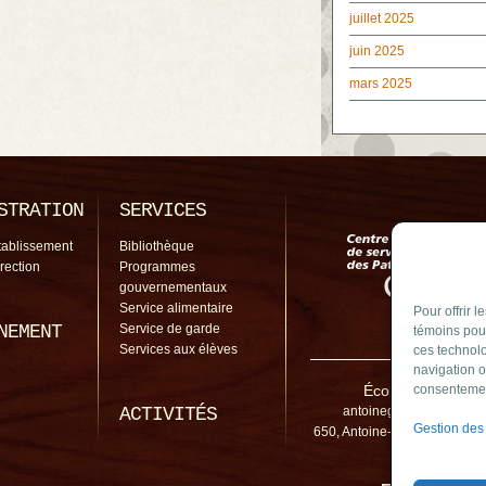
juillet 2025
juin 2025
mars 2025
STRATION
SERVICES
tablissement
Bibliothèque
irection
Programmes
gouvernementaux
Service alimentaire
Pour offrir 
NEMENT
Service de garde
témoins pour
Services aux élèves
ces technolo
navigation o
École Antoine-Gi
consentement
ACTIVITÉS
antoinegirouard@cssp.g
Gestion des
650, Antoine-Girouard, Bouch
3E5