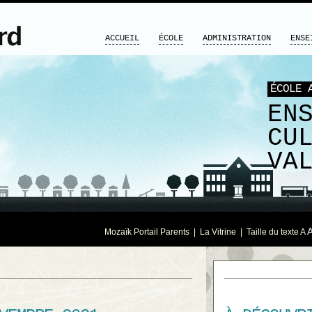
ACCUEIL
ÉCOLE
ADMINISTRATION
ENSE
ÉCOLE 
EN
CU
VA
Mozaïk Portail Parents
|
La Vitrine
| Taille du texte
A