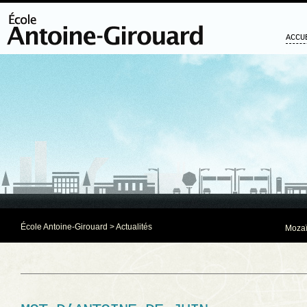
ACCU
École Antoine-Girouard
>
Actualités
Mozaï