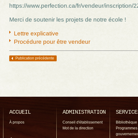
https://www.perfection.ca/fr/vendeur/inscription
Merci de soutenir les projets de notre école !
Lettre explicative
Procédure pour être vendeur
Publication précédente
Navigation des articles
ACCUEIL
ADMINISTRATION
SERVICE
À propos
Conseil d'établissement
Bibliothèque
Mot de la direction
Programmes
gouverneme