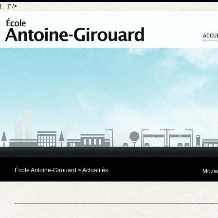
[…]" />
ACCU
École Antoine-Girouard
>
Actualités
Mozaï