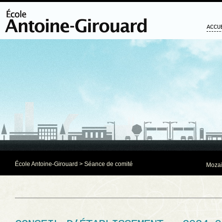
ACCU
École Antoine-Girouard
>
Séance de comité
Mozaï