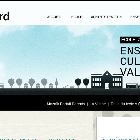
ACCUEIL
ÉCOLE
ADMINISTRATION
ENSE
ÉCOLE 
EN
CU
VA
Mozaïk Portail Parents
|
La Vitrine
| Taille du texte
A