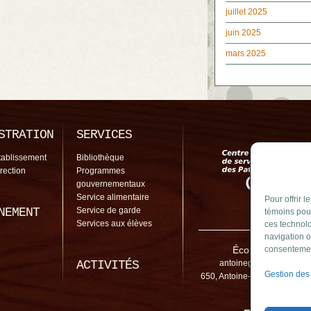
juillet 2025
juin 2025
mars 2025
STRATION
SERVICES
tablissement
Bibliothèque
irection
Programmes
gouvernementaux
Service alimentaire
Pour offrir 
NEMENT
Service de garde
témoins pour
Services aux élèves
ces technolo
navigation o
École Antoine-Gi
consentement
ACTIVITÉS
antoinegirouard@cssp.g
Gestion des
650, Antoine-Girouard, Bouch
3E5